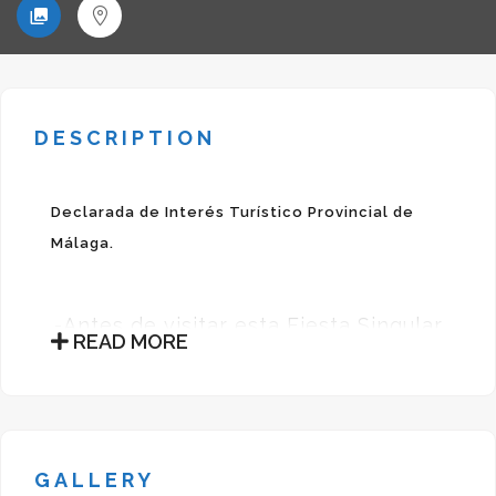
DESCRIPTION
Declarada de Interés Turístico Provincial de
Málaga.
-Antes de visitar esta Fiesta Singular
READ MORE
consulte la fecha con el
Ayuntamiento o con la Oficina
Municipal de Turismo de la localidad-
Uno de los productos con más solera
GALLERY
de la Axarquía es el aceite verdial,