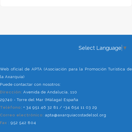
aceite.
Pero como marca la tradición, el
agasajo al visitante se inicia a
primera hora de la mañana.
Alrededor de las diez se reparte el
Select Language
▼
típico desayuno molinero,
compuesto por pan, bacalao, habas
verdes y, por supuesto, aceite de
Web oficial de APTA (Asociación para la Promoción Turística de
oliva verdial. Esta variedad es una de
la Axarquía)
las más singulares de los aceites de
Puede contactar con nosotros:
oliva de Andalucía y se caracteriza
Dirección:
Avenida de Andalucía, 110
por su sabor afrutado. El aceite se
29740 - Torre del Mar (Málaga) España
elabora en las dos almazaras del
Teléfono
: + 34 951 46 32 81 / +34 654 11 03 29
municipio, San José Artesano, en
Correo electrónico:
apta@axarquiacostadelsol.org
Mondrón, y San Isidro, en el núcleo
Fax
: 952 542 804
de Periana. Durante el día se podrán