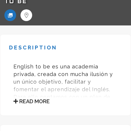
TO BE
DESCRIPTION
English to be es una academia
privada, creada con mucha ilusión y
un único objetivo, facilitar y
fomentar el aprendizaje del Inglés.
Para ello contamos con un plan de
READ MORE
estudio actualizado, ofreciendo un
trato personalizado a cada uno de
nuestros alumnos.
Impartimos clases de Inglés de