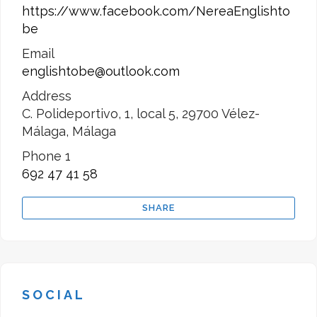
Nos encontramos en Calle
https://www.facebook.com/NereaEnglishto
Polideportivo, barrio de Los Olivos.
be
No dudes en contactarnos.
Email
Nerea Villalba Páez, Licenciada en
englishtobe@outlook.com
Filología Inglesa por la Universidad
Address
de Málaga.
C. Polideportivo, 1, local 5, 29700 Vélez-
Y recuerda…Yes, we can!
Málaga, Málaga
Phone 1
692 47 41 58
SHARE
SOCIAL