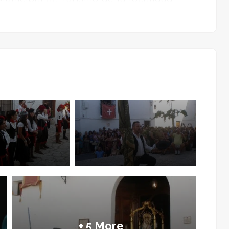
io, Palomera y Jobo componen el
icipio de La Axarquía malagueña. Un
s estrechas, retorcidas y empinadas,
Barriche”, desvela el origen árabe de la
io perfecto para una de las
 conservan en muchos pueblos
n honor a sus santos patrones.
ristianos se celebra en Alfarnate desde
de la reconquista del Reino de Granada
erior expulsión de los moriscos.
oria pertenece a un romance llamado
, en la que se representa una historia
o y conquista de la Virgen de Monsalud
+ 5 More