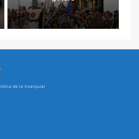
blo medieval adornado para la ocasión,
nciar entre barrios cristianos y moros y
ten con trajes de época para hacer
tado por las tropas cristianas.
 de la fiesta de la patrona, a las doce
s anuncia el inicio de las fiestas que
, cuando las tropas moras intentan el
▼
za de la iglesia, cuatro actores, tres
stica de la Axarquía)
tiano, relatan el texto.
e las tropas cristianas recuperan la
riscos a restituirla a su templo.