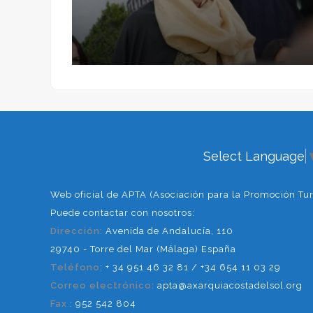
Alfarnate se transforma en un pue
en el que el visitante puede difere
donde más de 400 personas se vis
recordar que el pueblo fue conquis
El sábado anterior a la celebración
de la mañana, una salva de trabuco
tiene su acto central por la tarde
robo de la Virgen.
Select Language
En un escenario instalado en la pla
Web oficial de APTA (Asociación para la Promoción Turí
por el bando moro y uno por el cris
Puede contactar con nosotros:
Dirección:
Avenida de Andalucía, 110
Tras varias escaramuzas, finalment
29740 - Torre del Mar (Málaga) España
imagen sagrada, obligando a los mo
Teléfono
: + 34 951 46 32 81 / +34 654 11 03 29
Correo electrónico:
apta@axarquiacostadelsol.org
Fax
: 952 542 804