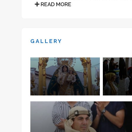
READ MORE
En Alfarnate las sierras de Enmed
cinturón natural que rodea el mun
intrincado laberinto de callejuela
especialmente en el barrio Alto o “
GALLERY
localidad, componiendo un escenar
representaciones que todavía se
andaluces, dentro de las fiestas e
La Embajada o fiesta de Moros y C
el siglo XVII, y surge con motivo 
por las tropas cristianas y la post
El texto en el que se basa la hist
“Las Relaciones”, de autor anónimo
en tres escenas que relata el rob
por las tropas moras y cristianas.