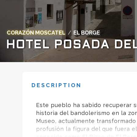
CORAZÓN MOSCATEL
/
EL BORGE
HOTEL POSADA DE
DESCRIPTION
Este pueblo ha sabido recuperar s
historia del bandolerismo en la zo
Museo, actualmente transformado 
profusión la figura del que fuera 
conocido como El Bizco de El Borg