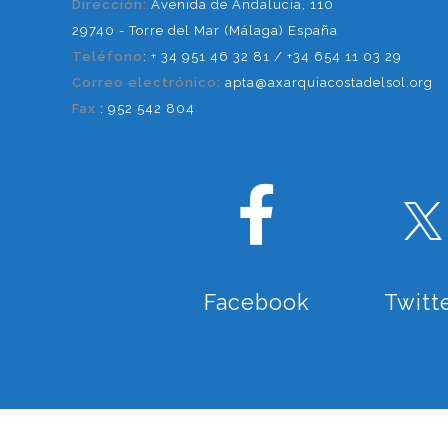
Dirección:
Avenida de Andalucía, 110
29740 - Torre del Mar (Málaga) España
Teléfono
: + 34 951 46 32 81 / +34 654 11 03 29
Correo electrónico:
apta@axarquiacostadelsol.org
Fax
: 952 542 804
Facebook
Twitt