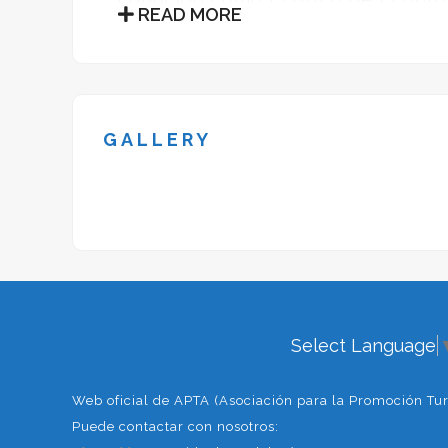
READ MORE
Este fue uno de los bandoleros má
septiembre de 1837 y murió en Lu
Guardia Civil el 21 de mayo de 188
sanguinario, perverso y traicionero
GALLERY
primer crimen conocido, al quitarl
Chirrina”, porque éste delató a “El
casado dos veces, aunque ninguna 
por la azarosa vida del bandolero.
Este museo, muestra además de al
colección de cuadros y dibujos que
que han sido donados por principa
Select Language
Web oficial de APTA (Asociación para la Promoción Turí
Puede contactar con nosotros: