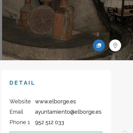
DETAIL
Website
www.elborge.es
Email
ayuntamiento@elborge.es
Phone 1
952 512 033