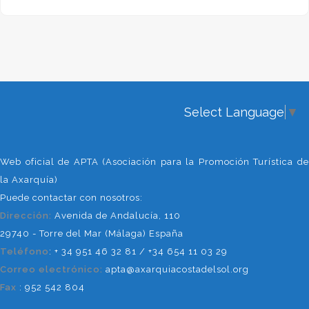
Select Language
▼
Web oficial de APTA (Asociación para la Promoción Turística de
la Axarquía)
Puede contactar con nosotros:
Dirección:
Avenida de Andalucía, 110
29740 - Torre del Mar (Málaga) España
Teléfono
: + 34 951 46 32 81 / +34 654 11 03 29
Correo electrónico:
apta@axarquiacostadelsol.org
Fax
: 952 542 804