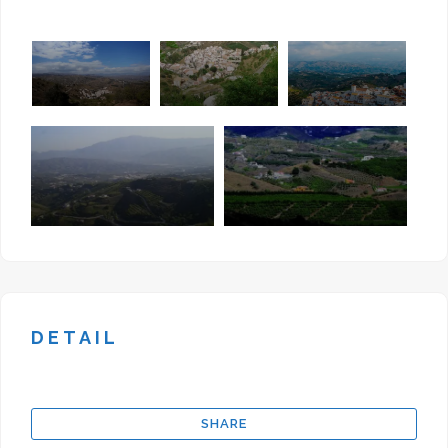
de corto recorrido como el de la
Cañada de los Almencinos, Noguera,
La Noria y la Cañada de los Campos.
La Fuente Noguera, o Moguera, es la
más importante de los siete
caudales que tiene el pueblo y se
encuentra a unos 400 metros a la
salida oeste del pueblo.
DETAIL
SHARE