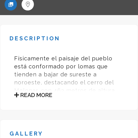
DESCRIPTION
Físicamente el paisaje del pueblo
está conformado por lomas que
tienden a bajar de sureste a
noroeste, destacando el cerro del
Melonar, con 463 metros de altura,
READ MORE
que linda con el municipio de Vêlez-
Málaga. El río Iznate nace en las
“Pozas de Tejero” y desemboca en el
río Almáchar. Su caudal estacional se
abastece de los numerosos arroyos
GALLERY