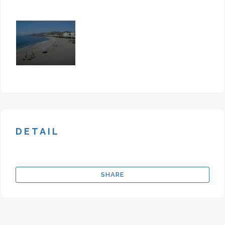
Duchas
Policia Local
Papeleras, Hamacas y Paseo
marítimo.
DETAIL
SHARE