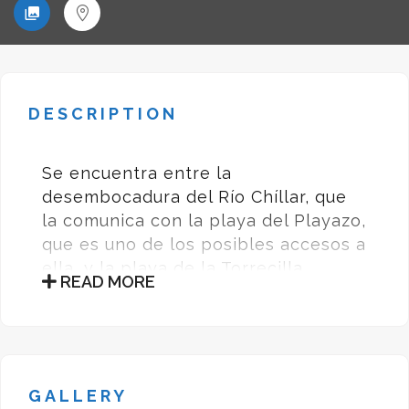
DESCRIPTION
Se encuentra entre la
desembocadura del Río Chíllar, que
la comunica con la playa del Playazo,
que es uno de los posibles accesos a
ella, y la playa de la Torrecilla.
READ MORE
SERVICIOS
Kioskos
Balnearios
Aparcamiento
GALLERY
Limpieza de Playas