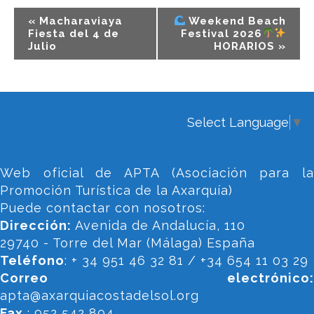
Navegación
«
Macharaviaya
Weekend Beach
del
Fiesta del 4 de
Festival 2026
Julio
HORARIOS
»
Evento
Select Language
▼
Web oficial de APTA (Asociación para la
Promoción Turística de la Axarquía)
Puede contactar con nosotros:
Dirección:
Avenida de Andalucía, 110
29740 - Torre del Mar (Málaga) España
Teléfono
: + 34 951 46 32 81 / +34 654 11 03 29
Correo electrónico:
apta@axarquiacostadelsol.org
Fax
: 952 542 804