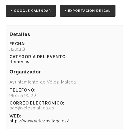
+ GOOGLE CALENDAR
+ EXPORTACIÓN DE ICAL
Detalles
FECHA:
mayo 3
CATEGORÍA DEL EVENTO:
Romerías
Organizador
Ayuntamiento de Vélez-Málaga
TELÉFONO:
952 55 91 00
CORREO ELECTRÓNICO:
oac@velezmalaga.es
WEB:
http://www.velezmalaga.es/