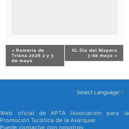
Navegación
«
Romería de
XL Día del Níspero
del
Triana 2026 2 y 3
3 de mayo
»
de mayo
Evento
Select Language
▼
Web oficial de APTA (Asociación para la
Promoción Turística de la Axarquía)
Puede contactar con nosotros: