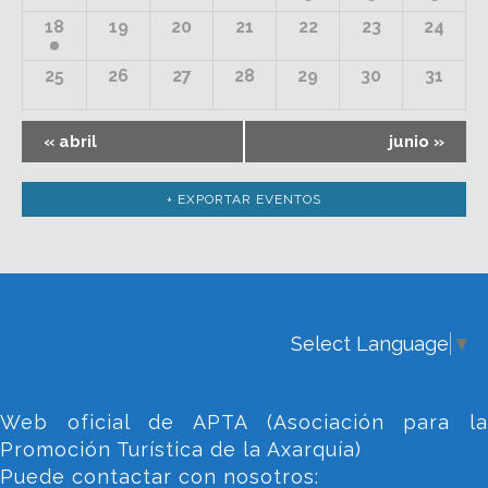
18
19
20
21
22
23
24
25
26
27
28
29
30
31
«
abril
junio
»
+ EXPORTAR EVENTOS
Select Language
▼
Web oficial de APTA (Asociación para la
Promoción Turística de la Axarquía)
Puede contactar con nosotros: