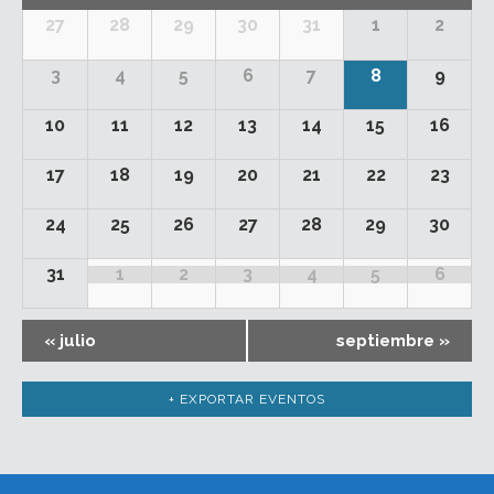
de
Calendario
27
28
29
30
31
1
2
Eventos
de
3
4
5
6
7
8
9
Eventos
10
11
12
13
14
15
16
17
18
19
20
21
22
23
24
25
26
27
28
29
30
31
1
2
3
4
5
6
«
julio
septiembre
»
+ EXPORTAR EVENTOS