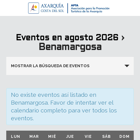
›
Eventos en agosto 2026
Benamargosa
Navegación
MOSTRAR LA BÚSQUEDA DE EVENTOS
de
búsqueda
y
No existe eventos así listado en
vistas
Benamargosa. Favor de intentar ver el
de
calendario completo para ver todos los
Eventos
eventos.
Calendario
LUN
MAR
MIÉ
JUE
VIE
SÁB
DOM