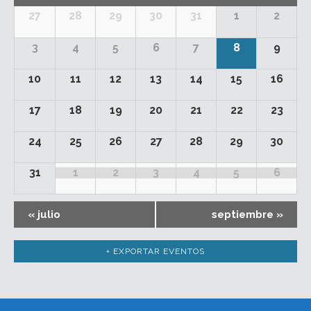
de
Calendario
27
28
29
30
31
1
2
Eventos
de
3
4
5
6
7
8
9
Eventos
10
11
12
13
14
15
16
17
18
19
20
21
22
23
24
25
26
27
28
29
30
31
1
2
3
4
5
6
«
julio
septiembre
»
+ EXPORTAR EVENTOS