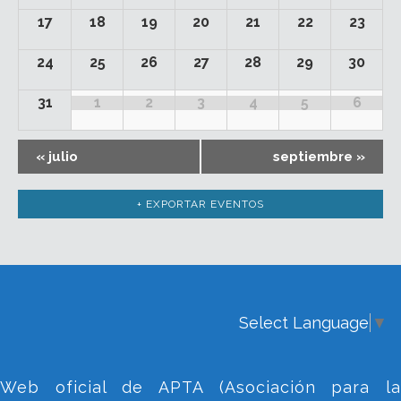
17
18
19
20
21
22
23
24
25
26
27
28
29
30
31
1
2
3
4
5
6
«
julio
septiembre
»
+ EXPORTAR EVENTOS
Select Language
▼
Web oficial de APTA (Asociación para la