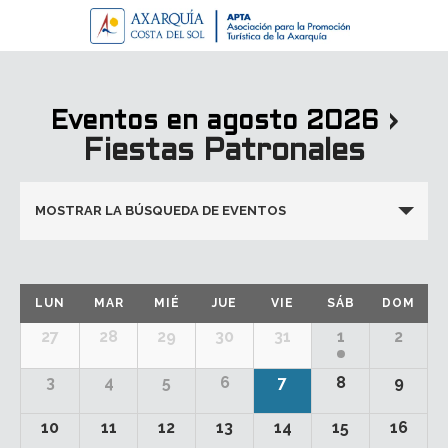
›
Eventos en agosto 2026
Fiestas Patronales
Navegación
MOSTRAR LA BÚSQUEDA DE EVENTOS
de
búsqueda
y
Calendario
LUN
MAR
MIÉ
JUE
VIE
SÁB
DOM
vistas
de
Calendario
27
28
29
30
31
1
2
de
Eventos
de
Eventos
3
4
5
6
7
8
9
Eventos
10
11
12
13
14
15
16