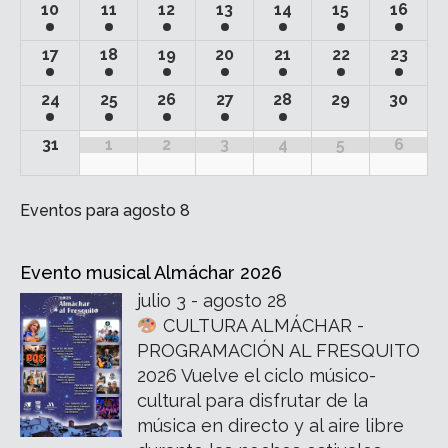
10
11
12
13
14
15
16
17
18
19
20
21
22
23
24
25
26
27
28
29
30
31
1
2
3
4
5
6
Eventos para
agosto 8
Evento musical Almáchar 2026
julio 3 - agosto 28
CULTURA ALMÁCHAR -
PROGRAMACIÓN AL FRESQUITO
2026 Vuelve el ciclo músico-
cultural para disfrutar de la
música en directo y al aire libre