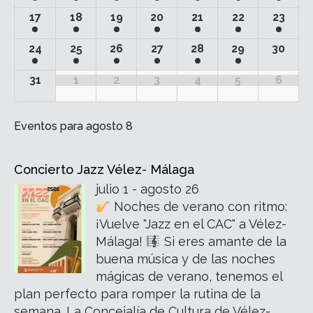
17
18
19
20
21
22
23
24
25
26
27
28
29
30
31
1
2
3
4
5
6
Eventos para
agosto 8
Concierto Jazz Vélez- Málaga
julio 1 - agosto 26
Noches de verano con ritmo:
¡Vuelve "Jazz en el CAC" a Vélez-
Málaga!
Si eres amante de la
buena música y de las noches
mágicas de verano, tenemos el
plan perfecto para romper la rutina de la
semana. La Concejalía de Cultura de Vélez-