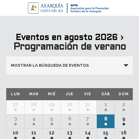
›
Eventos en agosto 2026
Programación de verano
Navegación
MOSTRAR LA BÚSQUEDA DE EVENTOS
de
búsqueda
y
Calendario
LUN
MAR
MIÉ
JUE
VIE
SÁB
DOM
vistas
de
Calendario
27
28
29
30
31
1
2
de
Eventos
de
Eventos
3
4
5
6
7
8
9
Eventos
10
11
12
13
14
15
16