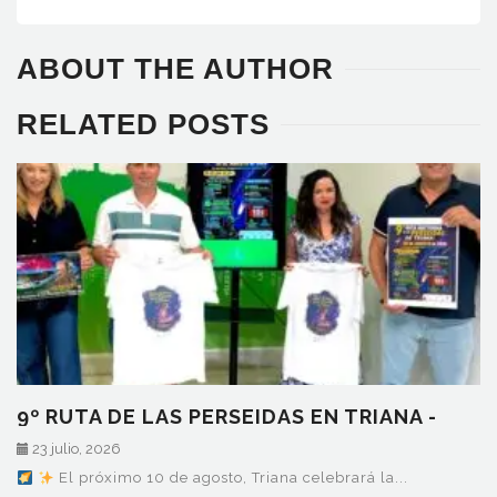
ABOUT THE AUTHOR
RELATED POSTS
9º RUTA DE LAS PERSEIDAS EN TRIANA -
LUNES 10…
23 julio, 2026
El próximo 10 de agosto, Triana celebrará la...