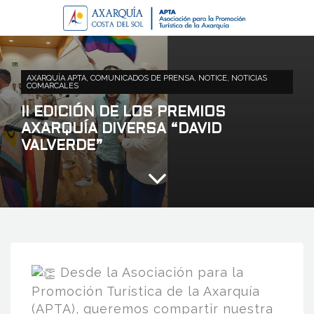
AXARQUÍA APTA
,
COMUNICADOS DE PRENSA
,
NOTICE
,
NOTICIAS
COMARCALES
II EDICIÓN DE LOS PREMIOS
AXARQUÍA DIVERSA “DAVID
VALVERDE”
Desde la Asociación para la
Promoción Turística de la Axarquía
(APTA), queremos compartir nuestra