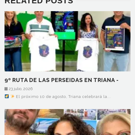
RELATED POSTS
9º RUTA DE LAS PERSEIDAS EN TRIANA -
LUNES 10…
23 julio, 2026
El próximo 10 de agosto, Triana celebrará la...