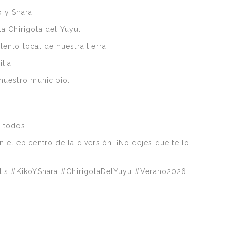
 y Shara.
a Chirigota del Yuyu.
ento local de nuestra tierra.
lia.
 nuestro municipio.
a todos.
 el epicentro de la diversión. ¡No dejes que te lo
tis #KikoYShara #ChirigotaDelYuyu #Verano2026