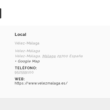
Local
Vélez-Málaga
Vélez-Málaga
Vélez-Málaga
,
Málaga
29700
España
+ Google Map
TELÉFONO:
952559100
WEB:
https://www.velezmalaga.es/