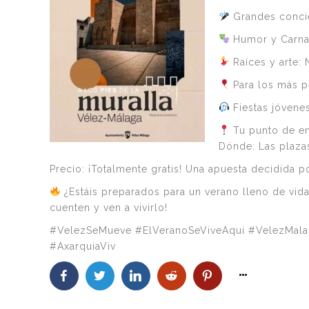
Grandes concie
Humor y Carnava
Raíces y arte: 
Para los más pe
Fiestas jóvenes
Tu punto de en
Dónde: Las plazas
Precio: ¡Totalmente gratis! Una apuesta decidida p
¿Estáis preparados para un verano lleno de vida?
cuenten y ven a vivirlo!
#VelezSeMueve #ElVeranoSeViveAqui #VelezMalag
#AxarquiaViv