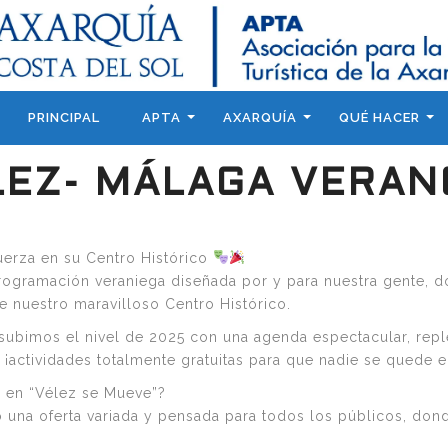
PRINCIPAL
APTA
AXARQUÍA
QUÉ HACER
LEZ- MÁLAGA VERAN
fuerza en su Centro Histórico
programación veraniega diseñada por y para nuestra gente, do
e nuestro maravilloso Centro Histórico.
 subimos el nivel de 2025 con una agenda espectacular, reple
 ¡actividades totalmente
gratuitas para que nadie se quede e
 en “Vélez se Mueve”?
na oferta variada y pensada para todos los públicos, donde