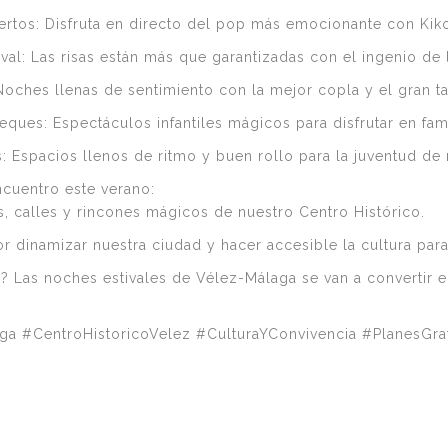
rtos: Disfruta en directo del pop más emocionante con Kiko
l: Las risas están más que garantizadas con el ingenio de l
Noches llenas de sentimiento con la mejor copla y el gran tal
ques: Espectáculos infantiles mágicos para disfrutar en fami
: Espacios llenos de ritmo y buen rollo para la juventud de
cuentro este verano:
, calles y rincones mágicos de nuestro Centro Histórico.
or dinamizar nuestra ciudad y hacer accesible la cultura par
 Las noches estivales de Vélez-Málaga se van a convertir en
a #CentroHistoricoVelez #CulturaYConvivencia #PlanesGra