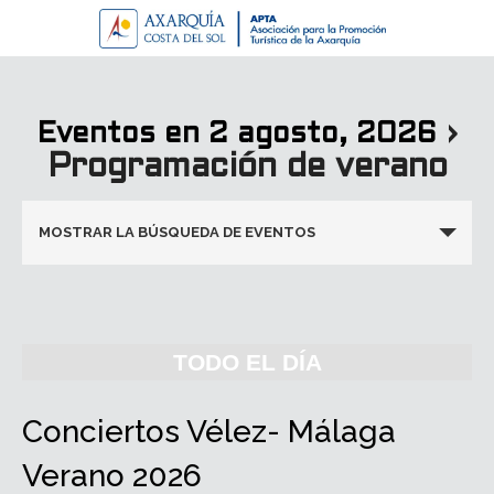
›
Eventos en 2 agosto, 2026
Programación de verano
Navegación
MOSTRAR LA BÚSQUEDA DE EVENTOS
de
búsqueda
y
vistas
TODO EL DÍA
de
Eventos
Conciertos Vélez- Málaga
Verano 2026