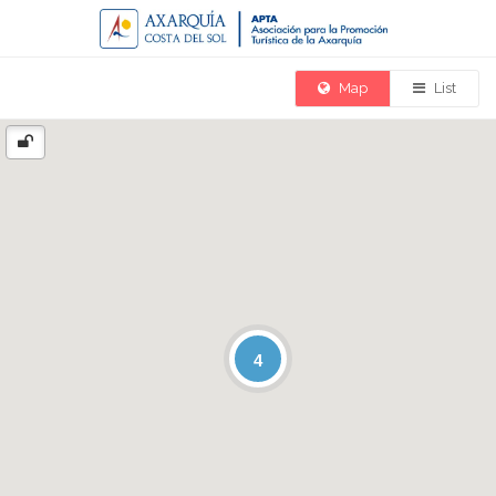
Map
List
4