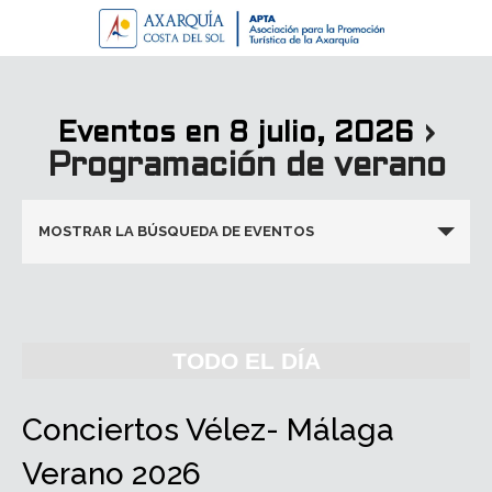
›
Eventos en 8 julio, 2026
Programación de verano
Navegación
MOSTRAR LA BÚSQUEDA DE EVENTOS
de
búsqueda
y
vistas
TODO EL DÍA
de
Eventos
Conciertos Vélez- Málaga
Verano 2026