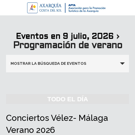
›
Eventos en 9 julio, 2026
Programación de verano
Navegación
MOSTRAR LA BÚSQUEDA DE EVENTOS
de
búsqueda
y
vistas
TODO EL DÍA
de
Eventos
Conciertos Vélez- Málaga
Verano 2026