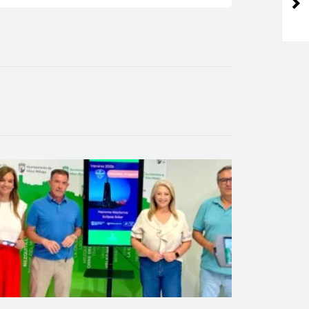
suministro de
material promocional
a las oficinas de
turismo para
optimizar la atención
al visitante presencial
y digital