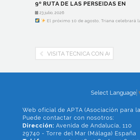
9º RUTA DE LAS PERSEIDAS EN
TRIANA - LUNES 10…
23 julio, 2026
El próximo 10 de agosto, Triana celebrará la
VISITA TECNICA CON AGENCIAS D
Select Language
Web oficial de APTA (Asociación para la
Puede contactar con nosotros:
Dirección:
Avenida de Andalucía, 110
29740 - Torre del Mar (Málaga) España