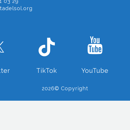
1 03 29
adelsol.org
tter
TikTok
YouTube
2026© Copyright