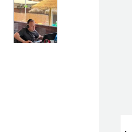
APTA lanza una
campaña de