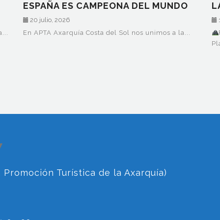
ESPAÑA ES CAMPEONA DEL MUNDO
L
A
20 julio, 2026
1
...
En APTA Axarquía Costa del Sol nos unimos a la...
Pl
E VIAJES DE PAÍSES BAJOS - CAMALEON TOURS
▼
 Promoción Turística de la Axarquía)