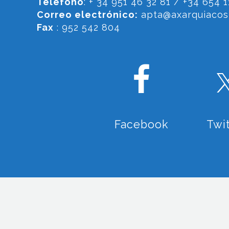
Teléfono
: + 34 951 46 32 81 / +34 654 1
Correo electrónico:
apta@axarquiacost
Fax
: 952 542 804
Facebook
Twi