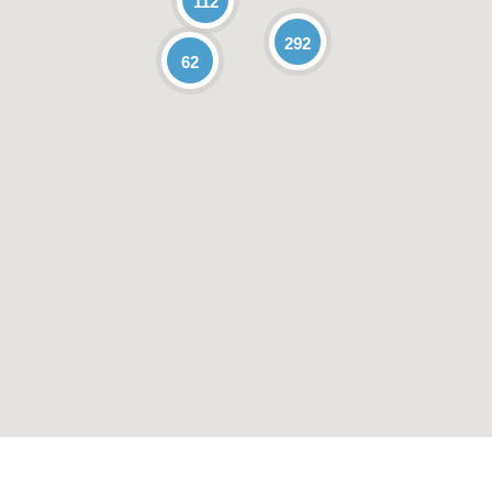
112
292
62