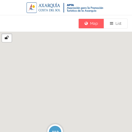
Map
List