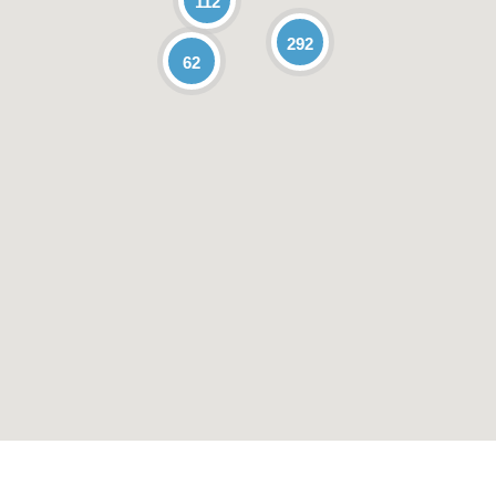
112
292
62