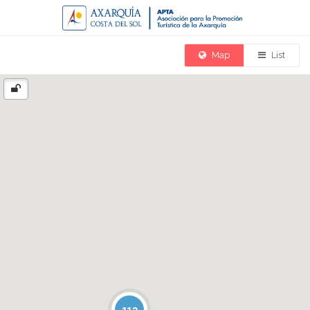
Map
List