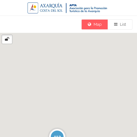
Map
List