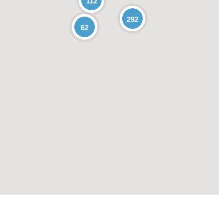
112
292
62