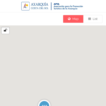
Map
List