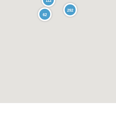
112
292
62