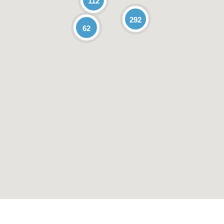
112
292
62