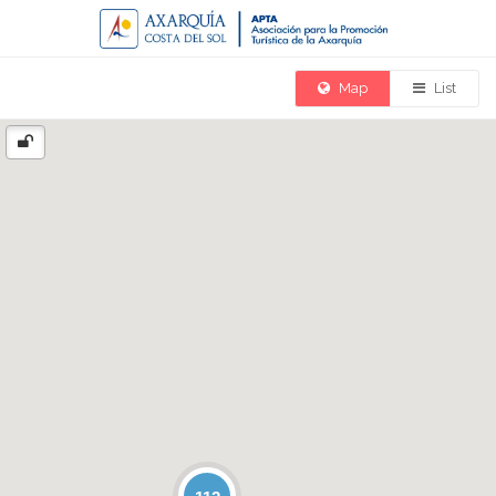
Map
List