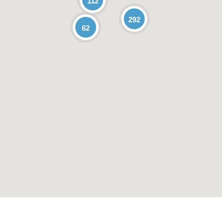
112
292
62