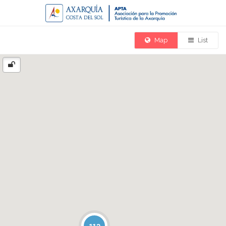
Map
List