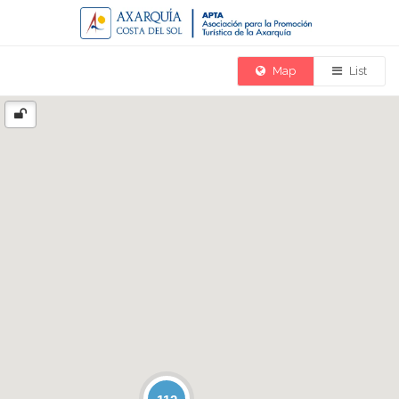
Map
List