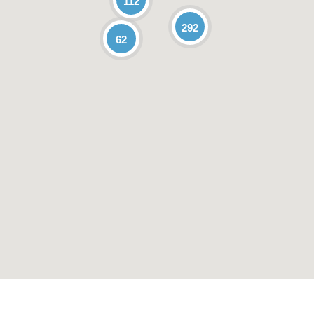
112
292
62