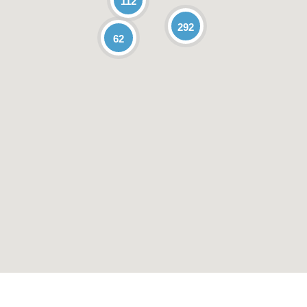
112
292
62