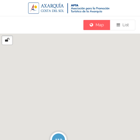
Map
List