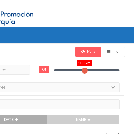
Map
List
500 km
DATE
NAME