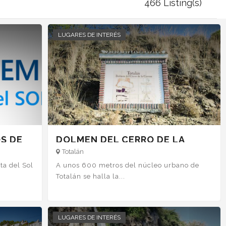
466 Listing(s)
LUGARES DE INTERÉS
S DE
DOLMEN DEL CERRO DE LA
CORONA
Totalán
ta del Sol
A unos 600 metros del núcleo urbano de
Totalán se halla la...
LUGARES DE INTERÉS