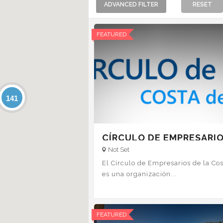
ADVANCED
FILTER
RESET
FEATURED
141
CÍRCULO DE EMPRESARIO
LA COSTA DEL SOL
Not Set
El Círculo de Empresarios de la Cos
es una organización...
FEATURED