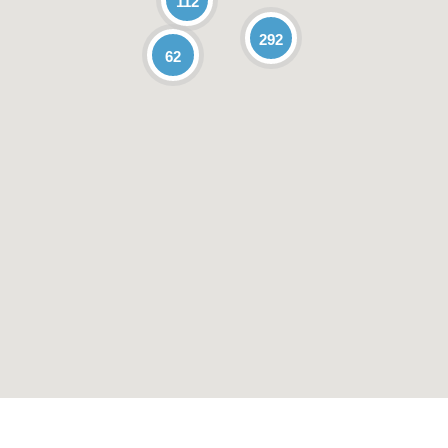
112
292
62