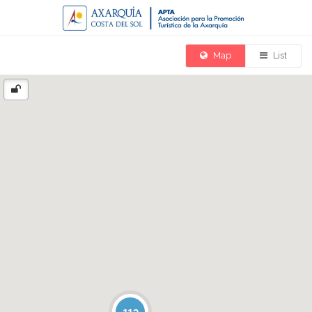
Map
List