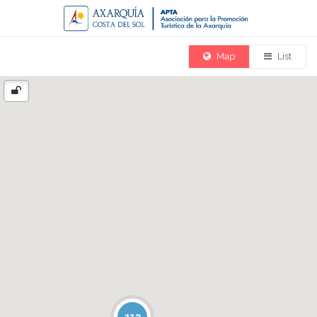
Map
List