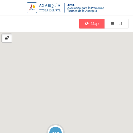
Map
List