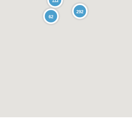
112
292
62