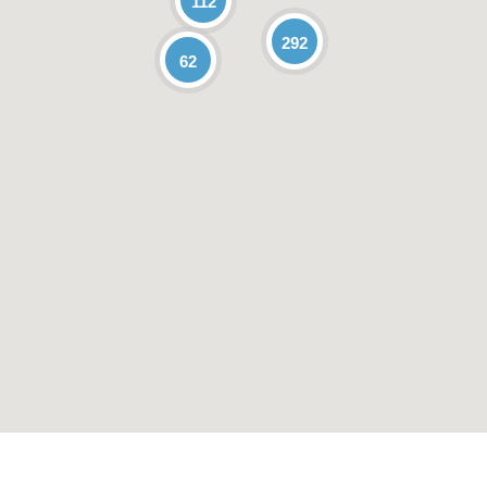
112
292
62