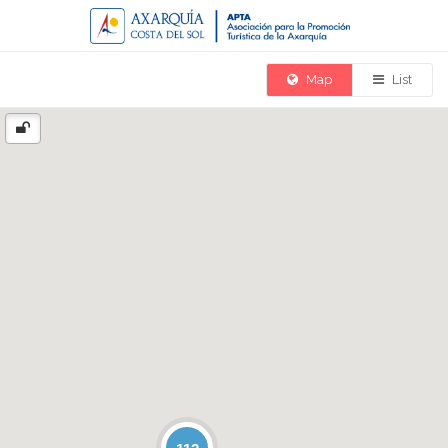
Map
List